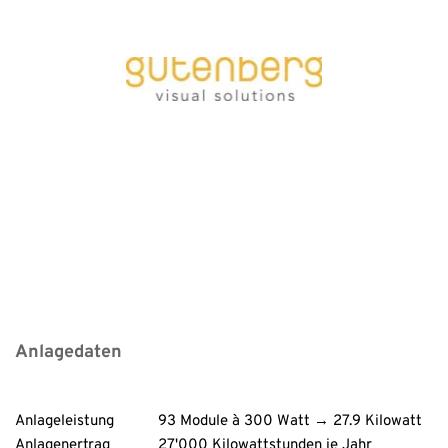
Anlagedaten
Anlageleistung           93 Module à 300 Watt → 27.9 Kilowatt
Anlagenertrag            27'000 Kilowattstunden je Jahr